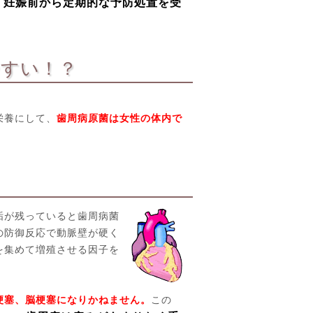
妊娠前から定期的な予防処置を受
、
やすい！？
栄養にして、
歯周病原菌は女性の体内で
垢が残っていると歯周病菌
の防御反応で動脈壁が硬く
を集めて増殖させる因子を
梗塞、脳梗塞になりかねません。
この