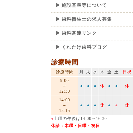
施設基準等について
歯科衛生士の求人募集
歯科関連リンク
くれたけ歯科ブログ
診療時間
診療時間
月
火
水
木
金
土
日祝
9:00
～
●
●
●
休
●
●
休
12:30
14:00
～
●
●
●
休
●
●
休
18:15
●
土曜の午後は14:00～16:30
休診：木曜・日曜・祝日