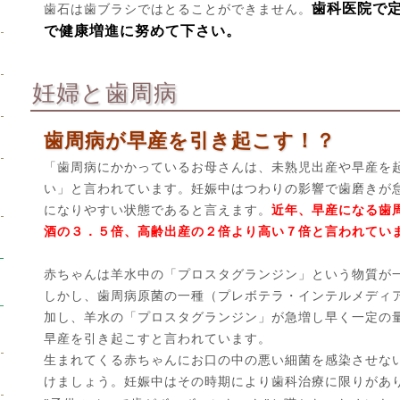
歯科医院で
歯石は歯ブラシではとることができません。
で健康増進に努めて下さい。
妊婦と歯周病
歯周病が早産を引き起こす！？
「歯周病にかかっているお母さんは、未熟児出産や早産を
い」と言われています。妊娠中はつわりの影響で歯磨きが
になりやすい状態であると言えます。
近年、早産になる歯
酒の３．５倍、高齢出産の２倍より高い７倍と言われてい
赤ちゃんは羊水中の「プロスタグランジン」という物質が
しかし、歯周病原菌の一種（プレボテラ・インテルメディ
加し、羊水の「プロスタグランジン」が急増し早く一定の
早産を引き起こすと言われています。
生まれてくる赤ちゃんにお口の中の悪い細菌を感染させな
けましょう。妊娠中はその時期により歯科治療に限りがあ