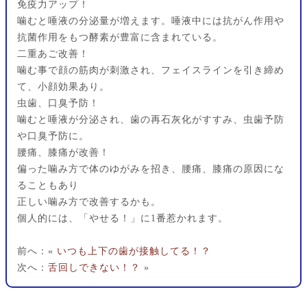
免疫力アップ！
噛むと唾液の分泌量が増えます。唾液中には抗がん作用や
抗菌作用をもつ酵素が豊富に含まれている。
二重あご改善！
噛む事で顔の筋肉が刺激され、フェイスラインを引き締め
て、小顔効果あり。
虫歯、口臭予防！
噛むと唾液が分泌され、歯の再石灰化がすすみ、虫歯予防
や口臭予防に。
腰痛、膝痛が改善！
偏った噛み方で体のゆがみを招き、腰痛、膝痛の原因にな
ることもあり
正しい噛み方で改善するかも。
個人的には、「やせる！」に1番惹かれます。
前へ：«
いつも上下の歯が接触してる！？
次へ：
舌回しできない！？
»