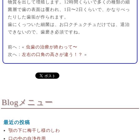
物質を出して増殖します。12時間くらいで多くの種類の細
菌層で歯の表面は覆われ、1日〜2日くらいで、かなりべっ
たりした歯垢が作られます。
歯にくっついた細菌は、お口クチュクチュだけでは、退治
できないので、歯磨き必須ですね。
前へ：«
虫歯の治療が終わって〜
次へ：
左右の口角の高さが違う！？
»
Blogメニュー
最近の投稿
顎の下に梅干し様のしわ
口の中の自浄作用