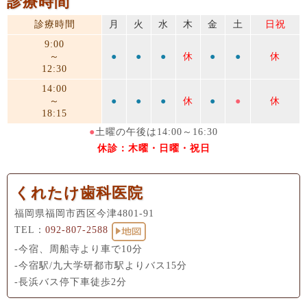
診療時間
診療時間
月
火
水
木
金
土
日祝
9:00
～
●
●
●
休
●
●
休
12:30
14:00
～
●
●
●
休
●
●
休
18:15
●
土曜の午後は14:00～16:30
休診：木曜・日曜・祝日
くれたけ歯科医院
福岡県福岡市西区今津4801-91
TEL：
092-807-2588
-今宿、周船寺より車で10分
-今宿駅/九大学研都市駅よりバス15分
-長浜バス停下車徒歩2分