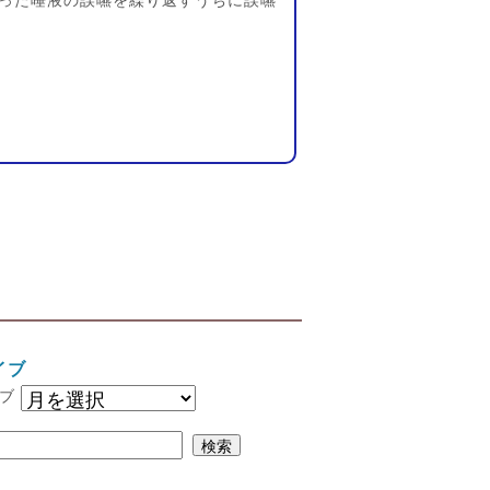
った唾液の誤嚥を繰り返すうちに誤嚥
イブ
ブ