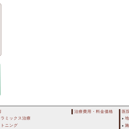
容
治療費用・料金価格
医
セラミックス治療
イトニング