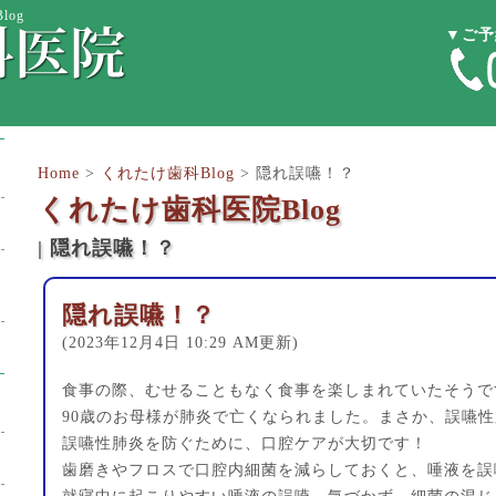
og
▼ご予
Home
>
くれたけ歯科Blog
>
隠れ誤嚥！？
くれたけ歯科医院Blog
| 隠れ誤嚥！？
隠れ誤嚥！？
(2023年12月4日 10:29 AM更新)
食事の際、むせることもなく食事を楽しまれていたそうで
90歳のお母様が肺炎で亡くなられました。まさか、誤嚥
誤嚥性肺炎を防ぐために、口腔ケアが大切です！
歯磨きやフロスで口腔内細菌を減らしておくと、唾液を誤