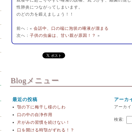
就寝中に起こりやすい唾液の誤嚥、気づかず、細菌の混じ
性肺炎につながってしまいます。
のどの力を鍛えましょう！！
前へ：«
会話中、口の端に泡状の唾液が溜まる
次へ：
子供の虫歯は、甘い親が原因！？
»
Blogメニュー
最近の投稿
アーカ
アーカイ
顎の下に梅干し様のしわ
口の中の自浄作用
検索:
片がみの習慣を続けない！
口を開ける時顎がずれる！？