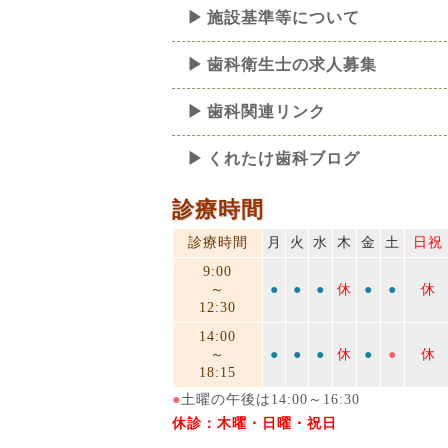
施設基準等について
歯科衛生士の求人募集
歯科関連リンク
くれたけ歯科ブログ
診療時間
診療時間
月
火
水
木
金
土
日祝
9:00
～
●
●
●
休
●
●
休
12:30
14:00
～
●
●
●
休
●
●
休
18:15
●
土曜の午後は14:00～16:30
休診：木曜・日曜・祝日