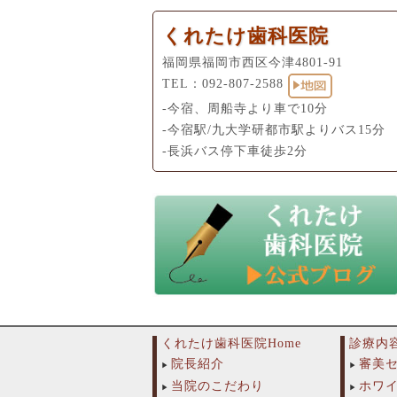
くれたけ歯科医院
福岡県福岡市西区今津4801-91
TEL：
092-807-2588
-今宿、周船寺より車で10分
-今宿駅/九大学研都市駅よりバス15分
-長浜バス停下車徒歩2分
くれたけ歯科医院Home
診療内
院長紹介
審美
当院のこだわり
ホワ