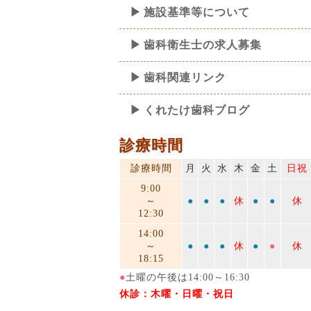
施設基準等について
歯科衛生士の求人募集
歯科関連リンク
くれたけ歯科ブログ
診療時間
診療時間
月
火
水
木
金
土
日祝
9:00
～
●
●
●
休
●
●
休
12:30
14:00
～
●
●
●
休
●
●
休
18:15
●
土曜の午後は14:00～16:30
休診：木曜・日曜・祝日