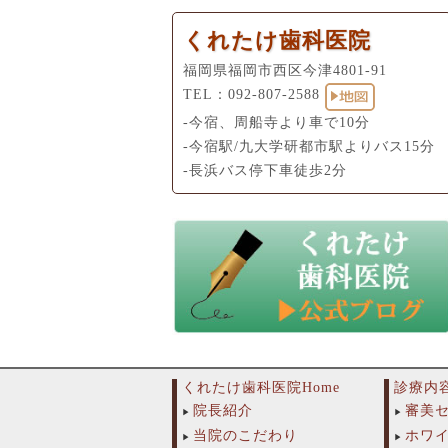
くれたけ歯科医院
福岡県福岡市西区今津4801-91
TEL：
092-807-2588
-今宿、周船寺より車で10分
-今宿駅/九大学研都市駅よりバス15分
-長浜バス停下車徒歩2分
くれたけ歯科医院Home
診療内
院長紹介
審美
当院のこだわり
ホワ