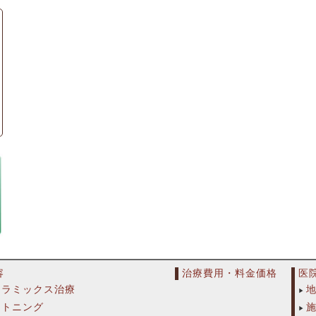
容
治療費用・料金価格
医
セラミックス治療
イトニング