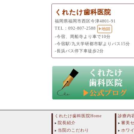
くれたけ歯科医院
福岡県福岡市西区今津4801-91
TEL：
092-807-2588
-今宿、周船寺より車で10分
-今宿駅/九大学研都市駅よりバス15分
-長浜バス停下車徒歩2分
くれたけ歯科医院Home
診療内
院長紹介
審美
当院のこだわり
ホワ