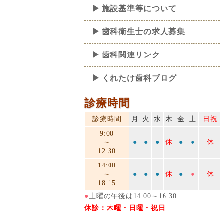
施設基準等について
歯科衛生士の求人募集
歯科関連リンク
くれたけ歯科ブログ
診療時間
診療時間
月
火
水
木
金
土
日祝
9:00
～
●
●
●
休
●
●
休
12:30
14:00
～
●
●
●
休
●
●
休
18:15
●
土曜の午後は14:00～16:30
休診：木曜・日曜・祝日