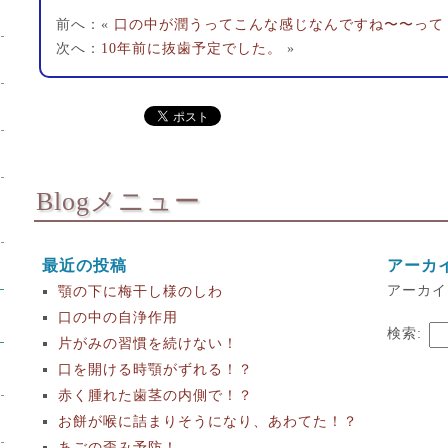
前へ：«
口の中が潤うってこんな感じなんですね〜〜って
次へ：
10年前に抜歯予定でした。
»
Blogメニュー
最近の投稿
アーカ
アーカイ
顎の下に梅干し様のしわ
口の中の自浄作用
検索:
片がみの習慣を続けない！
口を開ける時顎がずれる！？
赤く腫れた歯茎の内側で！？
お餅が喉に詰まりそうになり、あわてた！？
あごの歪み予防！