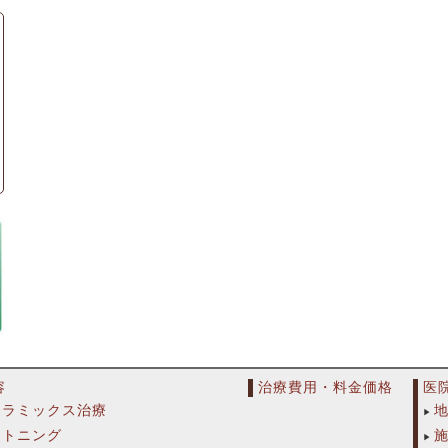
容
治療費用・料金価格
医
セラミックス治療
イトニング