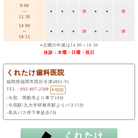
9:00
～
●
●
●
休
●
●
休
12:30
14:00
～
●
●
●
休
●
●
休
18:15
●
土曜の午後は14:00～16:30
休診：木曜・日曜・祝日
くれたけ歯科医院
福岡県福岡市西区今津4801-91
TEL：
092-807-2588
-今宿、周船寺より車で10分
-今宿駅/九大学研都市駅よりバス15分
-長浜バス停下車徒歩2分