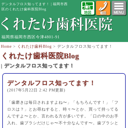
デンタルフロス知ってます！ | 福岡市西
区のくれたけ歯科医院Blog
福岡県福岡市西区今津4801-91
Home
>
くれたけ歯科Blog
>
デンタルフロス知ってます！
くれたけ歯科医院Blog
| デンタルフロス知ってます！
デンタルフロス知ってます！
(2017年5月22日 2:42 PM更新)
「歯磨きは毎日されますよね〜」「もちろんです！」「フ
ロスは？」とお尋ねすると、時々〜とか、買って持ってる
んですよ〜とか、言われる方が多いです。「口の中のお手
入れ、歯ブラシだけじゃ〜不十分なんです〜。歯ブラシと