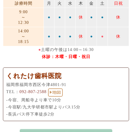
診療時間
月
火
水
木
金
土
日祝
9:00
～
●
●
●
休
●
●
休
12:30
14:00
～
●
●
●
休
●
●
休
18:15
●
土曜の午後は14:00～16:30
休診：木曜・日曜・祝日
くれたけ歯科医院
福岡県福岡市西区今津4801-91
TEL：
092-807-2588
-今宿、周船寺より車で10分
-今宿駅/九大学研都市駅よりバス15分
-長浜バス停下車徒歩2分