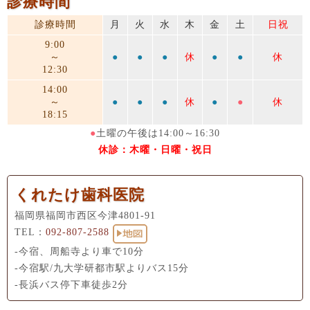
診療時間
診療時間
月
火
水
木
金
土
日祝
9:00
～
●
●
●
休
●
●
休
12:30
14:00
～
●
●
●
休
●
●
休
18:15
●
土曜の午後は14:00～16:30
休診：木曜・日曜・祝日
くれたけ歯科医院
福岡県福岡市西区今津4801-91
TEL：
092-807-2588
-今宿、周船寺より車で10分
-今宿駅/九大学研都市駅よりバス15分
-長浜バス停下車徒歩2分