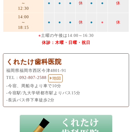
～
●
●
●
休
●
●
休
12:30
14:00
～
●
●
●
休
●
●
休
18:15
●
土曜の午後は14:00～16:30
休診：木曜・日曜・祝日
くれたけ歯科医院
福岡県福岡市西区今津4801-91
TEL：
092-807-2588
-今宿、周船寺より車で10分
-今宿駅/九大学研都市駅よりバス15分
-長浜バス停下車徒歩2分