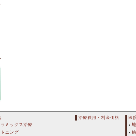
容
治療費用・料金価格
医
セラミックス治療
イトニング