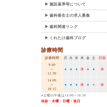
施設基準等について
歯科衛生士の求人募集
歯科関連リンク
くれたけ歯科ブログ
診療時間
診療時間
月
火
水
木
金
土
日祝
9:00
～
●
●
●
休
●
●
休
12:30
14:00
～
●
●
●
休
●
●
休
18:15
●
土曜の午後は14:00～16:30
休診：木曜・日曜・祝日