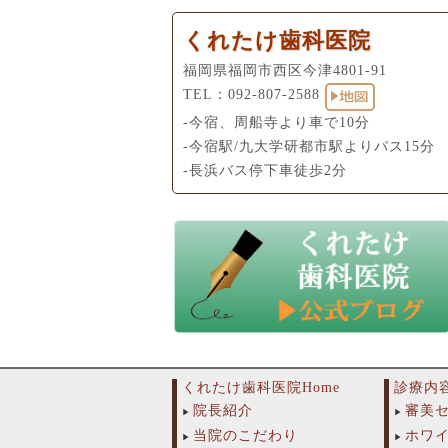
くれたけ歯科医院
福岡県福岡市西区今津4801-91
TEL：
092-807-2588
-今宿、周船寺より車で10分
-今宿駅/九大学研都市駅よりバス15分
-長浜バス停下車徒歩2分
くれたけ歯科医院Home
診療内
院長紹介
審美
当院のこだわり
ホワ