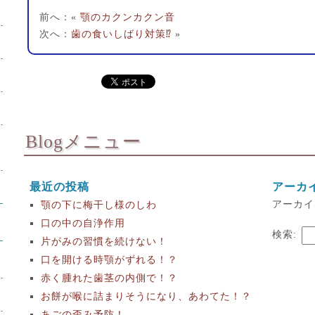
前へ：«
顎のカクンカクン音
次へ：
歯の食いしばり対策⁉︎
»
Blogメニュー
最近の投稿
アーカ
アーカイ
顎の下に梅干し様のしわ
口の中の自浄作用
検索:
片がみの習慣を続けない！
口を開ける時顎がずれる！？
赤く腫れた歯茎の内側で！？
お餅が喉に詰まりそうになり、あわてた！？
あごの歪み予防！