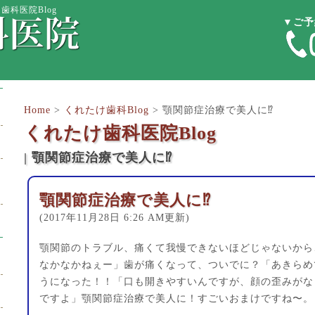
歯科医院Blog
▼ご予
Home
>
くれたけ歯科Blog
>
顎関節症治療で美人に⁉︎
くれたけ歯科医院Blog
| 顎関節症治療で美人に⁉︎
顎関節症治療で美人に⁉︎
(2017年11月28日 6:26 AM更新)
顎関節のトラブル、痛くて我慢できないほどじゃないから
なかなかねぇー」歯が痛くなって、ついでに？「あきらめ
うになった！！「口も開きやすいんですが、顔の歪みがな
ですよ」顎関節症治療で美人に！すごいおまけですね〜。