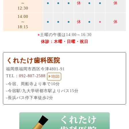
～
●
●
●
休
●
●
休
12:30
14:00
～
●
●
●
休
●
●
休
18:15
●
土曜の午後は14:00～16:30
休診：木曜・日曜・祝日
くれたけ歯科医院
福岡県福岡市西区今津4801-91
TEL：
092-807-2588
-今宿、周船寺より車で10分
-今宿駅/九大学研都市駅よりバス15分
-長浜バス停下車徒歩2分