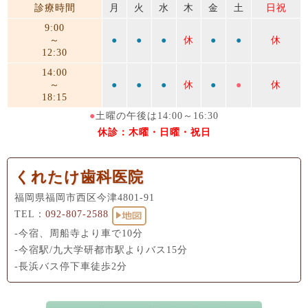
診療時間
月
火
水
木
金
土
日祝
9:00
～
●
●
●
休
●
●
休
12:30
14:00
～
●
●
●
休
●
●
休
18:15
●
土曜の午後は14:00～16:30
休診：木曜・日曜・祝日
くれたけ歯科医院
福岡県福岡市西区今津4801-91
TEL：
092-807-2588
-今宿、周船寺より車で10分
-今宿駅/九大学研都市駅よりバス15分
-長浜バス停下車徒歩2分