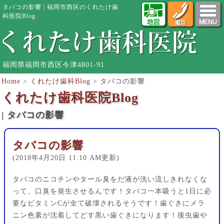
タバコの影響 | 福岡市西区のくれたけ歯
科医院Blog
福岡県福岡市西区今津4801-91
Home
>
くれたけ歯科Blog
>
タバコの影響
くれたけ歯科医院Blog
| タバコの影響
タバコの影響
(2018年4月20日 11:10 AM更新)
タバコのニコチンやタール臭をだ液が洗い流しきれなくな
って、口臭を発生させるんです！タバコ一本吸うと1日に必
要なビタミンCが全て破壊されるそうです！歯ぐきにメラ
ニン色素が沈着してどす黒い歯ぐきになります！後虫歯や