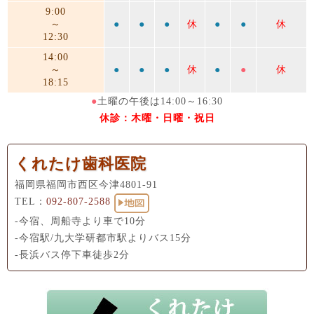
9:00
～
●
●
●
休
●
●
休
12:30
14:00
～
●
●
●
休
●
●
休
18:15
●
土曜の午後は14:00～16:30
休診：木曜・日曜・祝日
くれたけ歯科医院
福岡県福岡市西区今津4801-91
TEL：
092-807-2588
-今宿、周船寺より車で10分
-今宿駅/九大学研都市駅よりバス15分
-長浜バス停下車徒歩2分