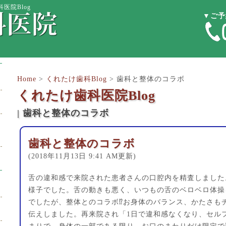
医院Blog
▼ご予
Home
>
くれたけ歯科Blog
>
歯科と整体のコラボ
くれたけ歯科医院Blog
| 歯科と整体のコラボ
歯科と整体のコラボ
(2018年11月13日 9:41 AM更新)
舌の違和感で来院された患者さんの口腔内を精査しました
様子でした。舌の動きも悪く、いつもの舌のベロベロ体操
でしたが、整体とのコラボ⁉︎お身体のバランス、かたさも
伝えしました。再来院され「1日で違和感なくなり、セル