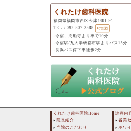
くれたけ歯科医院
福岡県福岡市西区今津4801-91
TEL：
092-807-2588
-今宿、周船寺より車で10分
-今宿駅/九大学研都市駅よりバス15分
-長浜バス停下車徒歩2分
くれたけ歯科医院Home
診療内
院長紹介
審美
当院のこだわり
ホワ