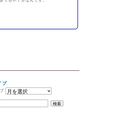
診ても不十分なんです。
イブ
ブ