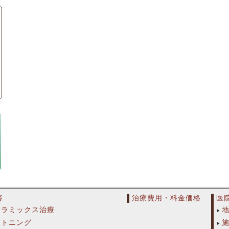
容
治療費用・料金価格
医
セラミックス治療
イトニング