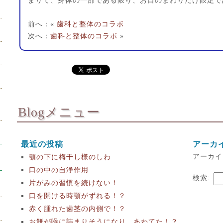
まりで、身体の一部である限り、お口のまわりだけ限定で
前へ：«
歯科と整体のコラボ
次へ：
歯科と整体のコラボ
»
Blogメニュー
最近の投稿
アーカ
アーカイ
顎の下に梅干し様のしわ
口の中の自浄作用
検索:
片がみの習慣を続けない！
口を開ける時顎がずれる！？
赤く腫れた歯茎の内側で！？
お餅が喉に詰まりそうになり、あわてた！？