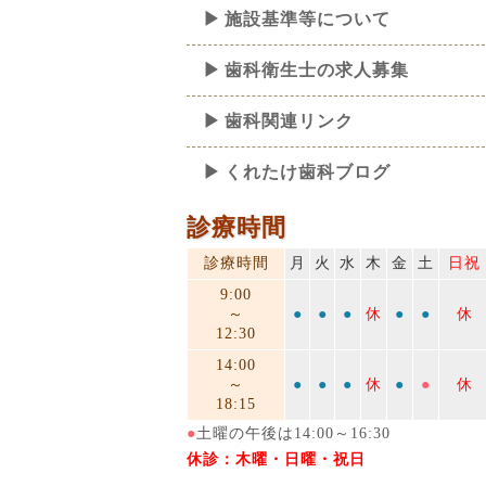
施設基準等について
歯科衛生士の求人募集
歯科関連リンク
くれたけ歯科ブログ
診療時間
診療時間
月
火
水
木
金
土
日祝
9:00
～
●
●
●
休
●
●
休
12:30
14:00
～
●
●
●
休
●
●
休
18:15
●
土曜の午後は14:00～16:30
休診：木曜・日曜・祝日