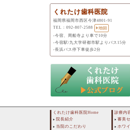
くれたけ歯科医院
福岡県福岡市西区今津4801-91
TEL：
092-807-2588
-今宿、周船寺より車で10分
-今宿駅/九大学研都市駅よりバス15分
-長浜バス停下車徒歩2分
くれたけ歯科医院Home
診療内
院長紹介
審美
当院のこだわり
ホワ