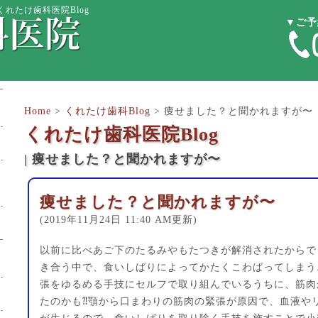
れたけ歯科医院Blog
▼ご予
Home
>
くれたけ歯科Blog
>
痩せました？と聞かれますが〜
くれたけ歯科医院Blog
| 痩せました？と聞かれますが〜
痩せました？と聞かれますが〜
(2019年11月24日 11:40 AM更新)
以前に比べあご下のたるみやもたつきが解消されたからで
き合う中で、食いしばりによってかたくこわばってしまう
張をゆるめる手技にセルフで取り組んでいるうちに、筋肉
たのかも⁈顎から口まわりの筋肉の緊張が原因で、血液や