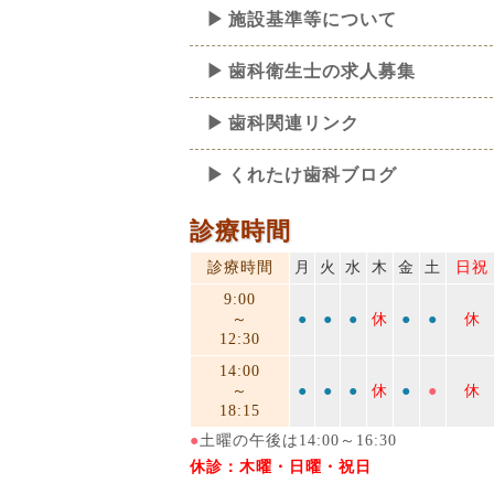
施設基準等について
歯科衛生士の求人募集
歯科関連リンク
くれたけ歯科ブログ
診療時間
診療時間
月
火
水
木
金
土
日祝
9:00
～
●
●
●
休
●
●
休
12:30
14:00
～
●
●
●
休
●
●
休
18:15
●
土曜の午後は14:00～16:30
休診：木曜・日曜・祝日