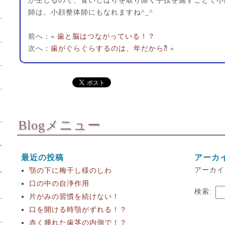
が生じるので、食いしばりを取り除く手技を施すことで小
師は、小顔整体師にもなれますね^_^
前へ：«
歯と脳はつながっている！？
次へ：
歯がぐらぐらするのは、年だから⁈
»
Blogメニュー
最近の投稿
アーカ
アーカイ
顎の下に梅干し様のしわ
口の中の自浄作用
検索:
片がみの習慣を続けない！
口を開ける時顎がずれる！？
赤く腫れた歯茎の内側で！？