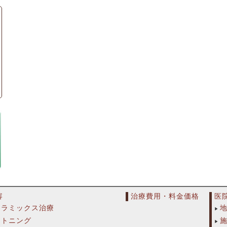
容
治療費用・料金価格
医
セラミックス治療
イトニング