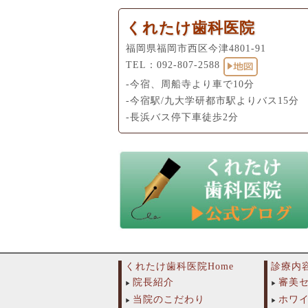
くれたけ歯科医院
福岡県福岡市西区今津4801-91
TEL：
092-807-2588
-今宿、周船寺より車で10分
-今宿駅/九大学研都市駅よりバス15分
-長浜バス停下車徒歩2分
くれたけ歯科医院Home
診療内
院長紹介
審美
当院のこだわり
ホワ