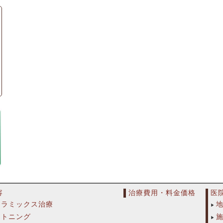
容
治療費用・料金価格
医
セラミックス治療
イトニング