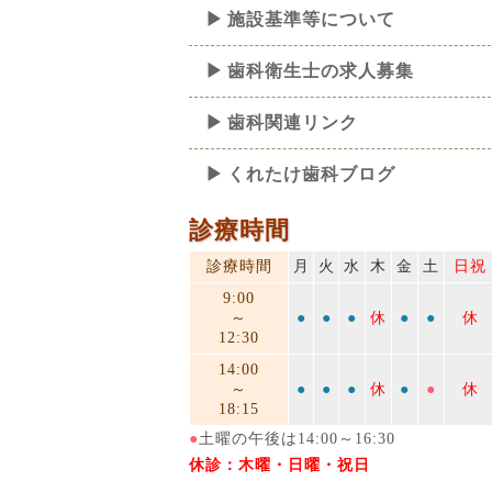
施設基準等について
歯科衛生士の求人募集
歯科関連リンク
くれたけ歯科ブログ
診療時間
診療時間
月
火
水
木
金
土
日祝
9:00
～
●
●
●
休
●
●
休
12:30
14:00
～
●
●
●
休
●
●
休
18:15
●
土曜の午後は14:00～16:30
休診：木曜・日曜・祝日