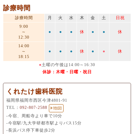
診療時間
診療時間
月
火
水
木
金
土
日祝
9:00
～
●
●
●
休
●
●
休
12:30
14:00
～
●
●
●
休
●
●
休
18:15
●
土曜の午後は14:00～16:30
休診：木曜・日曜・祝日
くれたけ歯科医院
福岡県福岡市西区今津4801-91
TEL：
092-807-2588
-今宿、周船寺より車で10分
-今宿駅/九大学研都市駅よりバス15分
-長浜バス停下車徒歩2分