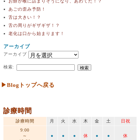
お餅が喉に詰まりそうになり、あわてた！？
あごの歪み予防！
舌は大きい！？
舌の周りがギザギザ！？
老化は口から始まります！
アーカイブ
アーカイブ
検索:
▶Blogトップへ戻る
診療時間
診療時間
月
火
水
木
金
土
日祝
9:00
～
●
●
●
休
●
●
休