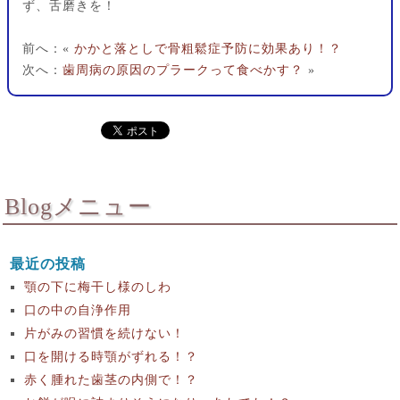
ず、舌磨きを！
前へ：«
かかと落としで骨粗鬆症予防に効果あり！？
次へ：
歯周病の原因のプラークって食べかす？
»
Blogメニュー
最近の投稿
顎の下に梅干し様のしわ
口の中の自浄作用
片がみの習慣を続けない！
口を開ける時顎がずれる！？
赤く腫れた歯茎の内側で！？