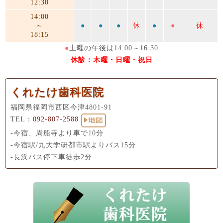
12:30
14:00
～
●
●
●
休
●
●
休
18:15
●
土曜の午後は14:00～16:30
休診：木曜・日曜・祝日
くれたけ歯科医院
福岡県福岡市西区今津4801-91
TEL：
092-807-2588
-今宿、周船寺より車で10分
-今宿駅/九大学研都市駅よりバス15分
-長浜バス停下車徒歩2分