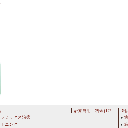
容
治療費用・料金価格
医
セラミックス治療
イトニング