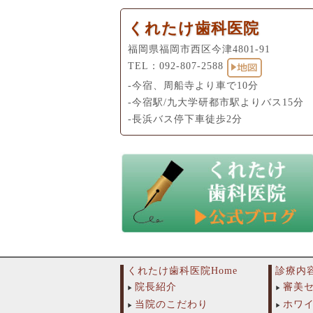
くれたけ歯科医院
福岡県福岡市西区今津4801-91
TEL：
092-807-2588
-今宿、周船寺より車で10分
-今宿駅/九大学研都市駅よりバス15分
-長浜バス停下車徒歩2分
くれたけ歯科医院Home
診療内
院長紹介
審美
当院のこだわり
ホワ