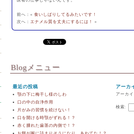
医者の仕事じゃないんです。
前へ：«
食いしばりしてるみたいです！
次へ：
エナメル質を丈夫にするには！
»
Blogメニュー
最近の投稿
アーカ
アーカイ
顎の下に梅干し様のしわ
口の中の自浄作用
検索:
片がみの習慣を続けない！
口を開ける時顎がずれる！？
赤く腫れた歯茎の内側で！？
お餅が喉に詰まりそうになり、あわてた！？