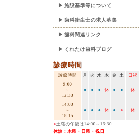
施設基準等について
歯科衛生士の求人募集
歯科関連リンク
くれたけ歯科ブログ
診療時間
診療時間
月
火
水
木
金
土
日祝
9:00
～
●
●
●
休
●
●
休
12:30
14:00
～
●
●
●
休
●
●
休
18:15
●
土曜の午後は14:00～16:30
休診：木曜・日曜・祝日