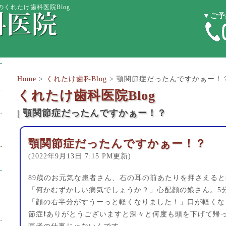
のくれたけ歯科医院Blog
▼ご予
Home
>
くれたけ歯科Blog
>
顎関節症だったんですかぁー！
くれたけ歯科医院Blog
| 顎関節症だったんですかぁー！？
顎関節症だったんですかぁー！？
(2022年9月13日 7:15 PM更新)
89歳のお元気な患者さん、右の耳の前あたりを押さえる
「何かむずかしい病気でしょうか？」心配顔の娘さん。5
「顔の右半分がすうーっと軽くなりました！」口が軽くな
節症❗️ありがとうございますと深々と何度も頭を下げて帰