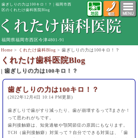
歯ぎしりの力は100キロ！？ | 福岡市西
区のくれたけ歯科医院Blog
福岡県福岡市西区今津4801-91
Home
>
くれたけ歯科Blog
>
歯ぎしりの力は100キロ！？
くれたけ歯科医院Blog
| 歯ぎしりの力は100キロ！？
歯ぎしりの力は100キロ！？
(2022年12月4日 10:14 PM更新)
歯ぎしりで歯がすり減ったり、歯が崩壊するって⁈まさか！
って思われがちです。
歯列接触癖は、知覚過敏や顎関節症の原因にもなります。
TCH（歯列接触癖）対策って？自分でできる対策は、「歯