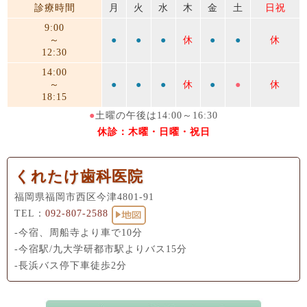
診療時間
月
火
水
木
金
土
日祝
9:00
～
●
●
●
休
●
●
休
12:30
14:00
～
●
●
●
休
●
●
休
18:15
●
土曜の午後は14:00～16:30
休診：木曜・日曜・祝日
くれたけ歯科医院
福岡県福岡市西区今津4801-91
TEL：
092-807-2588
-今宿、周船寺より車で10分
-今宿駅/九大学研都市駅よりバス15分
-長浜バス停下車徒歩2分