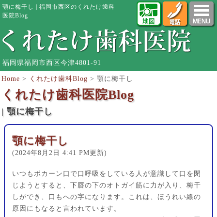
顎に梅干し | 福岡市西区のくれたけ歯科
医院Blog
福岡県福岡市西区今津4801-91
Home
>
くれたけ歯科Blog
>
顎に梅干し
くれたけ歯科医院Blog
| 顎に梅干し
顎に梅干し
(2024年8月2日 4:41 PM更新)
いつもポカーン口で口呼吸をしている人が意識して口を閉
じようとすると、下唇の下のオトガイ筋に力が入り、梅干
しができ、口もへの字になります。これは、ほうれい線の
原因にもなると言われています。