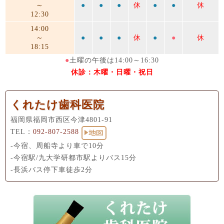
～
●
●
●
休
●
●
休
12:30
14:00
～
●
●
●
休
●
●
休
18:15
●
土曜の午後は14:00～16:30
休診：木曜・日曜・祝日
くれたけ歯科医院
福岡県福岡市西区今津4801-91
TEL：
092-807-2588
-今宿、周船寺より車で10分
-今宿駅/九大学研都市駅よりバス15分
-長浜バス停下車徒歩2分