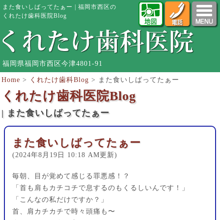
また食いしばってたぁー | 福岡市西区の
くれたけ歯科医院Blog
福岡県福岡市西区今津4801-91
Home
>
くれたけ歯科Blog
>
また食いしばってたぁー
くれたけ歯科医院Blog
| また食いしばってたぁー
また食いしばってたぁー
(2024年8月19日 10:18 AM更新)
毎朝、目が覚めて感じる罪悪感！？
「首も肩もカチコチで息するのもくるしいんです！」
「こんなの私だけですか？」
首、肩カチカチで時々頭痛も〜