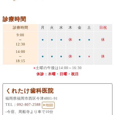
診療時間
診療時間
月
火
水
木
金
土
日祝
9:00
～
●
●
●
休
●
●
休
12:30
14:00
～
●
●
●
休
●
●
休
18:15
●
土曜の午後は14:00～16:30
休診：木曜・日曜・祝日
くれたけ歯科医院
福岡県福岡市西区今津4801-91
TEL：
092-807-2588
-今宿、周船寺より車で10分