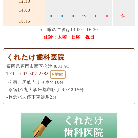
12:30
14:00
～
●
●
●
休
●
●
休
18:15
●
土曜の午後は14:00～16:30
休診：木曜・日曜・祝日
くれたけ歯科医院
福岡県福岡市西区今津4801-91
TEL：
092-807-2588
-今宿、周船寺より車で10分
-今宿駅/九大学研都市駅よりバス15分
-長浜バス停下車徒歩2分