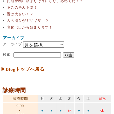
お餅が喉に詰まりそうになり、あわてた！？
あごの歪み予防！
舌は大きい！？
舌の周りがギザギザ！？
老化は口から始まります！
アーカイブ
アーカイブ
検索:
▶Blogトップへ戻る
診療時間
診療時間
月
火
水
木
金
土
日祝
9:00
～
●
●
●
休
●
●
休