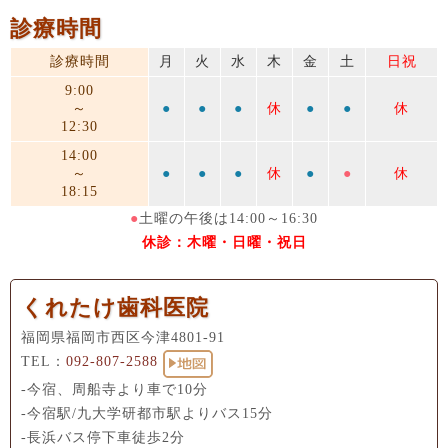
診療時間
診療時間
月
火
水
木
金
土
日祝
9:00
～
●
●
●
休
●
●
休
12:30
14:00
～
●
●
●
休
●
●
休
18:15
●
土曜の午後は14:00～16:30
休診：木曜・日曜・祝日
くれたけ歯科医院
福岡県福岡市西区今津4801-91
TEL：
092-807-2588
-今宿、周船寺より車で10分
-今宿駅/九大学研都市駅よりバス15分
-長浜バス停下車徒歩2分