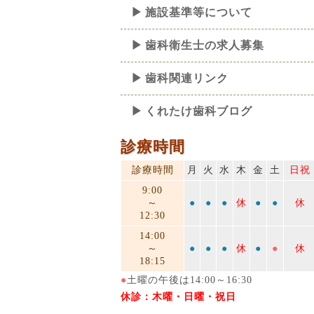
施設基準等について
歯科衛生士の求人募集
歯科関連リンク
くれたけ歯科ブログ
診療時間
診療時間
月
火
水
木
金
土
日祝
9:00
～
●
●
●
休
●
●
休
12:30
14:00
～
●
●
●
休
●
●
休
18:15
●
土曜の午後は14:00～16:30
休診：木曜・日曜・祝日