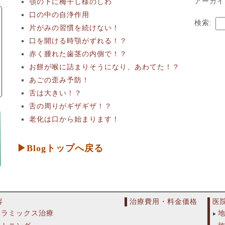
アーカイ
顎の下に梅干し様のしわ
口の中の自浄作用
検索:
片がみの習慣を続けない！
口を開ける時顎がずれる！？
赤く腫れた歯茎の内側で！？
お餅が喉に詰まりそうになり、あわてた！？
あごの歪み予防！
舌は大きい！？
舌の周りがギザギザ！？
老化は口から始まります！
▶Blogトップへ戻る
容
治療費用・料金価格
医
セラミックス治療