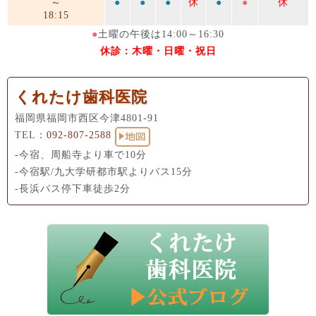
～
●
●
●
休
●
●
休
18:15
●
土曜の午後は14:00～16:30
休診：木曜・日曜・祝日
くれたけ歯科医院
福岡県福岡市西区今津4801-91
TEL：
092-807-2588
-今宿、周船寺より車で10分
-今宿駅/九大学研都市駅よりバス15分
-長浜バス停下車徒歩2分