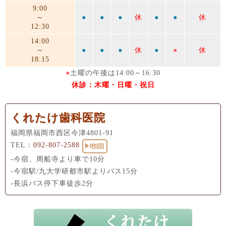
9:00
～
●
●
●
休
●
●
休
12:30
14:00
～
●
●
●
休
●
●
休
18:15
●
土曜の午後は14:00～16:30
休診：木曜・日曜・祝日
くれたけ歯科医院
福岡県福岡市西区今津4801-91
TEL：
092-807-2588
-今宿、周船寺より車で10分
-今宿駅/九大学研都市駅よりバス15分
-長浜バス停下車徒歩2分