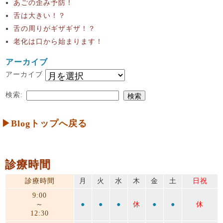
あごの歪み予防！
舌は大きい！？
舌の周りがギザギザ！？
老化は口から始まります！
アーカイブ
アーカイブ
検索:
▶Blogトップへ戻る
診療時間
診療時間
月
火
水
木
金
土
日祝
9:00
～
●
●
●
休
●
●
休
12:30