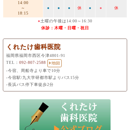
14:00
～
●
●
●
休
●
●
休
18:15
●
土曜の午後は14:00～16:30
休診：木曜・日曜・祝日
くれたけ歯科医院
福岡県福岡市西区今津4801-91
TEL：
092-807-2588
-今宿、周船寺より車で10分
-今宿駅/九大学研都市駅よりバス15分
-長浜バス停下車徒歩2分