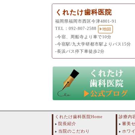
くれたけ歯科医院
福岡県福岡市西区今津4801-91
TEL：
092-807-2588
-今宿、周船寺より車で10分
-今宿駅/九大学研都市駅よりバス15分
-長浜バス停下車徒歩2分
くれたけ歯科医院Home
診療内
院長紹介
審美
当院のこだわり
ホワ