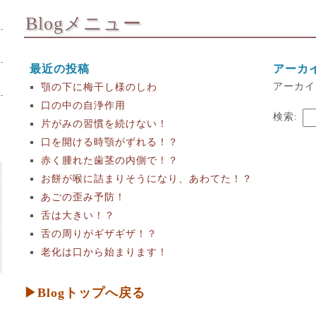
Blogメニュー
最近の投稿
アーカ
アーカイ
顎の下に梅干し様のしわ
口の中の自浄作用
検索:
片がみの習慣を続けない！
口を開ける時顎がずれる！？
赤く腫れた歯茎の内側で！？
お餅が喉に詰まりそうになり、あわてた！？
あごの歪み予防！
舌は大きい！？
舌の周りがギザギザ！？
老化は口から始まります！
▶Blogトップへ戻る