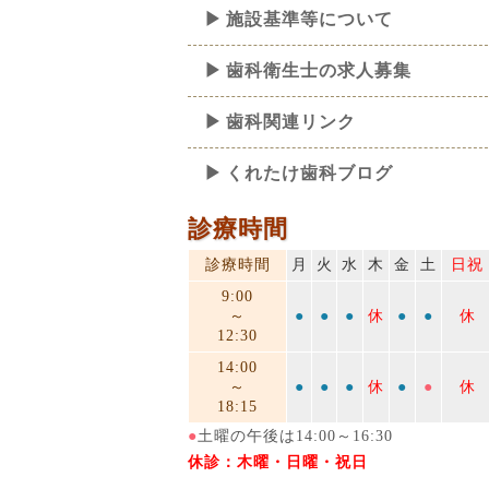
施設基準等について
歯科衛生士の求人募集
歯科関連リンク
くれたけ歯科ブログ
診療時間
診療時間
月
火
水
木
金
土
日祝
9:00
～
●
●
●
休
●
●
休
12:30
14:00
～
●
●
●
休
●
●
休
18:15
●
土曜の午後は14:00～16:30
休診：木曜・日曜・祝日