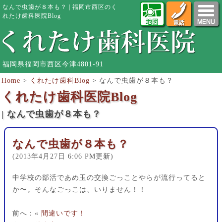
なんで虫歯が８本も？ | 福岡市西区のく
れたけ歯科医院Blog
福岡県福岡市西区今津4801-91
Home
>
くれたけ歯科Blog
>
なんで虫歯が８本も？
くれたけ歯科医院Blog
| なんで虫歯が８本も？
なんで虫歯が８本も？
(2013年4月27日 6:06 PM更新)
中学校の部活であめ玉の交換ごっことやらが流行ってると
か〜。そんなごっこは、いりません！！
前へ：«
間違いです！