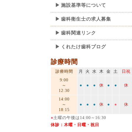
施設基準等について
歯科衛生士の求人募集
歯科関連リンク
くれたけ歯科ブログ
診療時間
診療時間
月
火
水
木
金
土
日祝
9:00
～
●
●
●
休
●
●
休
12:30
14:00
～
●
●
●
休
●
●
休
18:15
●
土曜の午後は14:00～16:30
休診：木曜・日曜・祝日