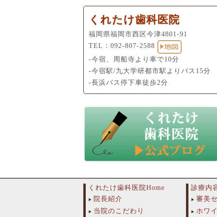
くれたけ歯科医院
福岡県福岡市西区今津4801-91
TEL：
092-807-2588
-今宿、周船寺より車で10分
-今宿駅/九大学研都市駅よりバス15分
-長浜バス停下車徒歩2分
くれたけ歯科医院Home
診療内
院長紹介
審美
当院のこだわり
ホワ