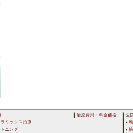
容
治療費用・料金価格
医
セラミックス治療
イトニング