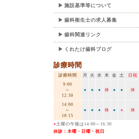
施設基準等について
歯科衛生士の求人募集
歯科関連リンク
くれたけ歯科ブログ
診療時間
診療時間
月
火
水
木
金
土
日祝
9:00
～
●
●
●
休
●
●
休
12:30
14:00
～
●
●
●
休
●
●
休
18:15
●
土曜の午後は14:00～16:30
休診：木曜・日曜・祝日