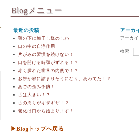
Blogメニュー
最近の投稿
アーカ
アーカイ
顎の下に梅干し様のしわ
口の中の自浄作用
検索:
片がみの習慣を続けない！
口を開ける時顎がずれる！？
赤く腫れた歯茎の内側で！？
お餅が喉に詰まりそうになり、あわてた！？
あごの歪み予防！
舌は大きい！？
舌の周りがギザギザ！？
老化は口から始まります！
▶Blogトップへ戻る