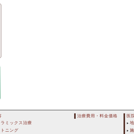
容
治療費用・料金価格
医
セラミックス治療
イトニング