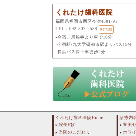
くれたけ歯科医院
福岡県福岡市西区今津4801-91
TEL：
092-807-2588
-今宿、周船寺より車で10分
-今宿駅/九大学研都市駅よりバス15分
-長浜バス停下車徒歩2分
くれたけ歯科医院Home
診療内
院長紹介
審美
当院のこだわり
ホワ