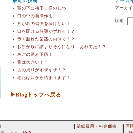
最近の投稿
アーカ
アーカイ
顎の下に梅干し様のしわ
口の中の自浄作用
検索:
片がみの習慣を続けない！
口を開ける時顎がずれる！？
赤く腫れた歯茎の内側で！？
お餅が喉に詰まりそうになり、あわてた！？
あごの歪み予防！
舌は大きい！？
舌の周りがギザギザ！？
老化は口から始まります！
▶Blogトップへ戻る
容
治療費用・料金価格
医