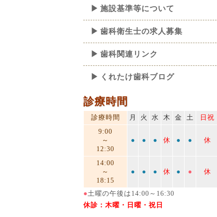
施設基準等について
歯科衛生士の求人募集
歯科関連リンク
くれたけ歯科ブログ
診療時間
診療時間
月
火
水
木
金
土
日祝
9:00
～
●
●
●
休
●
●
休
12:30
14:00
～
●
●
●
休
●
●
休
18:15
●
土曜の午後は14:00～16:30
休診：木曜・日曜・祝日