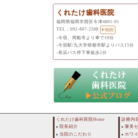
くれたけ歯科医院
福岡県福岡市西区今津4801-91
TEL：
092-807-2588
-今宿、周船寺より車で10分
-今宿駅/九大学研都市駅よりバス15分
-長浜バス停下車徒歩2分
くれたけ歯科医院Home
診療内
院長紹介
審美
当院のこだわり
ホワ