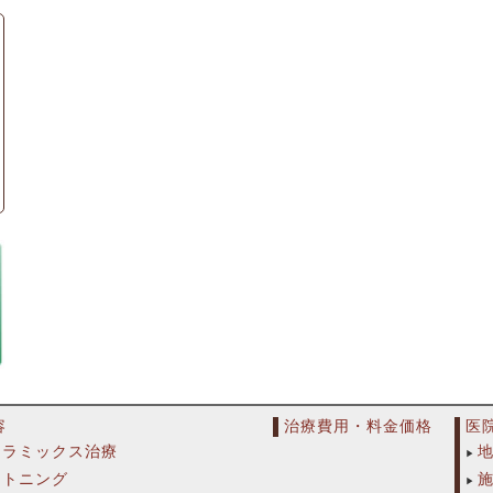
容
治療費用・料金価格
医
セラミックス治療
イトニング