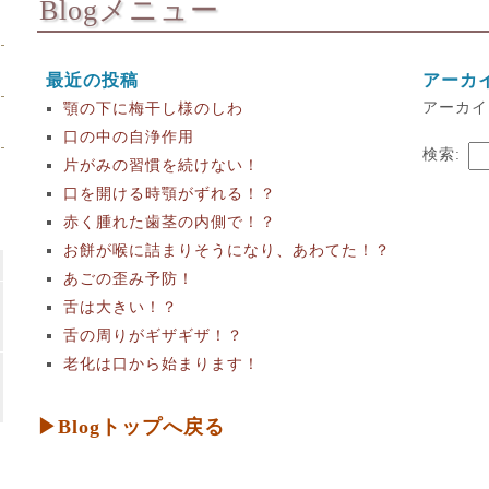
Blogメニュー
最近の投稿
アーカ
アーカイ
顎の下に梅干し様のしわ
口の中の自浄作用
検索:
片がみの習慣を続けない！
口を開ける時顎がずれる！？
赤く腫れた歯茎の内側で！？
お餅が喉に詰まりそうになり、あわてた！？
あごの歪み予防！
舌は大きい！？
舌の周りがギザギザ！？
老化は口から始まります！
▶Blogトップへ戻る