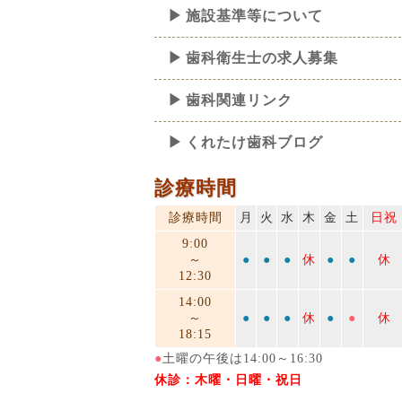
施設基準等について
歯科衛生士の求人募集
歯科関連リンク
くれたけ歯科ブログ
診療時間
診療時間
月
火
水
木
金
土
日祝
9:00
～
●
●
●
休
●
●
休
12:30
14:00
～
●
●
●
休
●
●
休
18:15
●
土曜の午後は14:00～16:30
休診：木曜・日曜・祝日