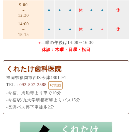
9:00
～
●
●
●
休
●
●
休
12:30
14:00
～
●
●
●
休
●
●
休
18:15
●
土曜の午後は14:00～16:30
休診：木曜・日曜・祝日
くれたけ歯科医院
福岡県福岡市西区今津4801-91
TEL：
092-807-2588
-今宿、周船寺より車で10分
-今宿駅/九大学研都市駅よりバス15分
-長浜バス停下車徒歩2分