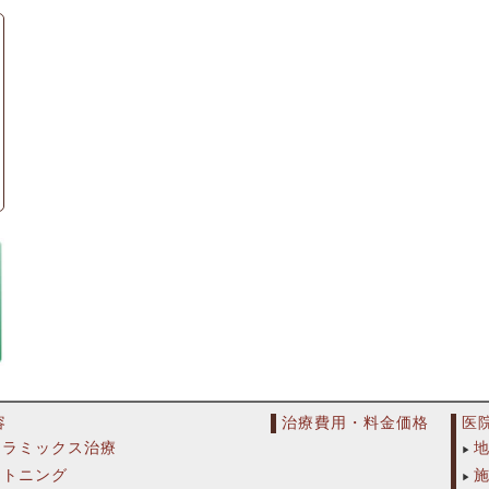
容
治療費用・料金価格
医
セラミックス治療
イトニング