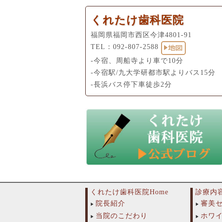
くれたけ歯科医院
福岡県福岡市西区今津4801-91
TEL：
092-807-2588
-今宿、周船寺より車で10分
-今宿駅/九大学研都市駅よりバス15分
-長浜バス停下車徒歩2分
くれたけ歯科医院Home
診療内
院長紹介
審美
当院のこだわり
ホワ