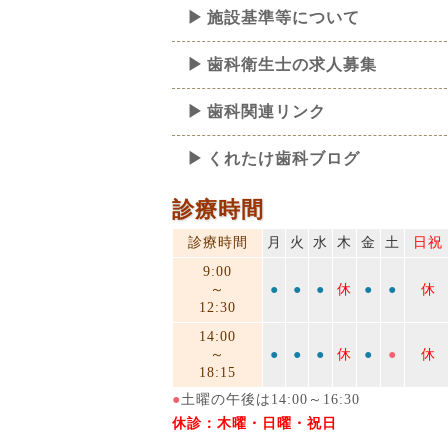
施設基準等について
歯科衛生士の求人募集
歯科関連リンク
くれたけ歯科ブログ
診療時間
診療時間
月
火
水
木
金
土
日祝
9:00
～
●
●
●
休
●
●
休
12:30
14:00
～
●
●
●
休
●
●
休
18:15
●
土曜の午後は14:00～16:30
休診：木曜・日曜・祝日