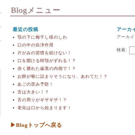
Blogメニュー
最近の投稿
アーカ
アーカイ
顎の下に梅干し様のしわ
口の中の自浄作用
検索:
片がみの習慣を続けない！
口を開ける時顎がずれる！？
赤く腫れた歯茎の内側で！？
お餅が喉に詰まりそうになり、あわてた！？
あごの歪み予防！
舌は大きい！？
舌の周りがギザギザ！？
老化は口から始まります！
▶Blogトップへ戻る