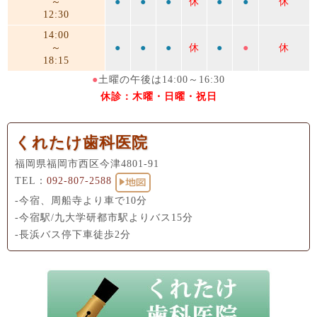
～
●
●
●
休
●
●
休
12:30
14:00
～
●
●
●
休
●
●
休
18:15
●
土曜の午後は14:00～16:30
休診：木曜・日曜・祝日
くれたけ歯科医院
福岡県福岡市西区今津4801-91
TEL：
092-807-2588
-今宿、周船寺より車で10分
-今宿駅/九大学研都市駅よりバス15分
-長浜バス停下車徒歩2分