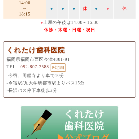
14:00
～
●
●
●
休
●
●
休
18:15
●
土曜の午後は14:00～16:30
休診：木曜・日曜・祝日
くれたけ歯科医院
福岡県福岡市西区今津4801-91
TEL：
092-807-2588
-今宿、周船寺より車で10分
-今宿駅/九大学研都市駅よりバス15分
-長浜バス停下車徒歩2分