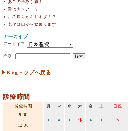
あごの歪み予防！
舌は大きい！？
舌の周りがギザギザ！？
老化は口から始まります！
アーカイブ
アーカイブ
検索:
▶Blogトップへ戻る
診療時間
診療時間
月
火
水
木
金
土
日祝
9:00
～
●
●
●
休
●
●
休
12:30