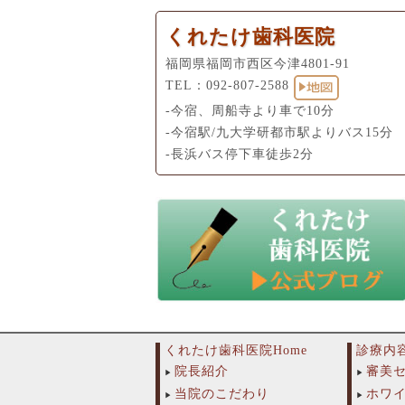
くれたけ歯科医院
福岡県福岡市西区今津4801-91
TEL：
092-807-2588
-今宿、周船寺より車で10分
-今宿駅/九大学研都市駅よりバス15分
-長浜バス停下車徒歩2分
くれたけ歯科医院Home
診療内
院長紹介
審美
当院のこだわり
ホワ