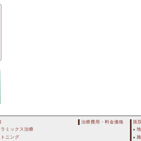
容
治療費用・料金価格
医
セラミックス治療
イトニング