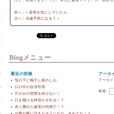
けど、頑張ります」って。本当に歯茎マッサージ、気持ち
前へ：«
姿勢を気にしていたら
次へ：
虫歯予防になる？
»
Blogメニュー
最近の投稿
アーカ
アーカイ
顎の下に梅干し様のしわ
口の中の自浄作用
検索:
片がみの習慣を続けない！
口を開ける時顎がずれる！？
赤く腫れた歯茎の内側で！？
お餅が喉に詰まりそうになり、あわてた！？