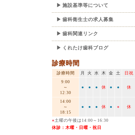
施設基準等について
歯科衛生士の求人募集
歯科関連リンク
くれたけ歯科ブログ
診療時間
診療時間
月
火
水
木
金
土
日祝
9:00
～
●
●
●
休
●
●
休
12:30
14:00
～
●
●
●
休
●
●
休
18:15
●
土曜の午後は14:00～16:30
休診：木曜・日曜・祝日