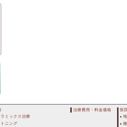
容
治療費用・料金価格
医
セラミックス治療
イトニング