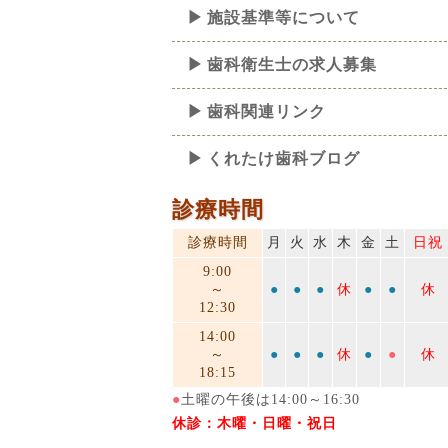
施設基準等について
歯科衛生士の求人募集
歯科関連リンク
くれたけ歯科ブログ
診療時間
診療時間
月
火
水
木
金
土
日祝
9:00
～
●
●
●
休
●
●
休
12:30
14:00
～
●
●
●
休
●
●
休
18:15
●
土曜の午後は14:00～16:30
休診：木曜・日曜・祝日