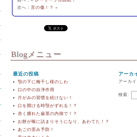
前へ：«
レーザーフル回転！
次へ：
舌の傷！？
»
Blogメニュー
最近の投稿
アーカ
アーカイ
顎の下に梅干し様のしわ
口の中の自浄作用
検索:
片がみの習慣を続けない！
口を開ける時顎がずれる！？
赤く腫れた歯茎の内側で！？
お餅が喉に詰まりそうになり、あわてた！？
あごの歪み予防！