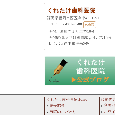
くれたけ歯科医院
福岡県福岡市西区今津4801-91
TEL：
092-807-2588
-今宿、周船寺より車で10分
-今宿駅/九大学研都市駅よりバス15分
-長浜バス停下車徒歩2分
くれたけ歯科医院Home
診療内
院長紹介
審美
当院のこだわり
ホワ