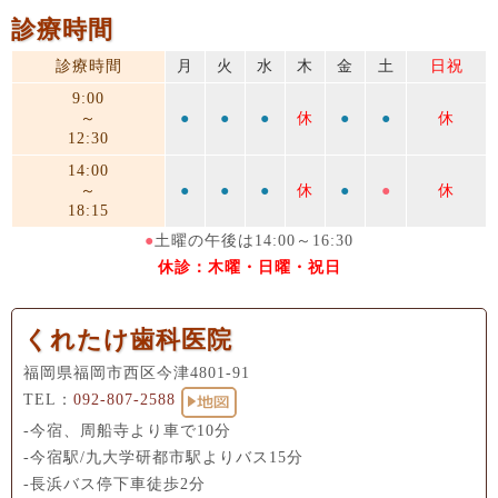
診療時間
診療時間
月
火
水
木
金
土
日祝
9:00
～
●
●
●
休
●
●
休
12:30
14:00
～
●
●
●
休
●
●
休
18:15
●
土曜の午後は14:00～16:30
休診：木曜・日曜・祝日
くれたけ歯科医院
福岡県福岡市西区今津4801-91
TEL：
092-807-2588
-今宿、周船寺より車で10分
-今宿駅/九大学研都市駅よりバス15分
-長浜バス停下車徒歩2分