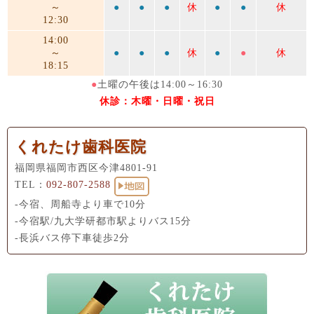
～
●
●
●
休
●
●
休
12:30
14:00
～
●
●
●
休
●
●
休
18:15
●
土曜の午後は14:00～16:30
休診：木曜・日曜・祝日
くれたけ歯科医院
福岡県福岡市西区今津4801-91
TEL：
092-807-2588
-今宿、周船寺より車で10分
-今宿駅/九大学研都市駅よりバス15分
-長浜バス停下車徒歩2分