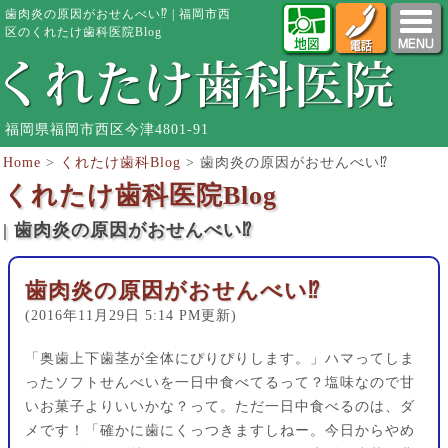
歯肉炎の原因がおせんべい⁉︎ | 福岡市西
区のくれたけ歯科医院Blog
福岡県福岡市西区今津4801-91
Home
>
くれたけ歯科Blog
>
歯肉炎の原因がおせんべい⁉︎
くれたけ歯科医院Blog
| 歯肉炎の原因がおせんべい⁉︎
歯肉炎の原因がおせんべい⁉︎
(2016年11月29日 5:14 PM更新)
「奥歯上下歯茎が全体にぴりぴりします。」ハマってしま
ったソフトせんべいを一日中食べてるって？塩味なので甘
いお菓子よりいいかな？って。ただ一日中食べるのは、ダ
メです！「確かに歯にくっつきますしねー。今日からやめ