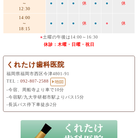
～
●
●
●
休
●
●
休
12:30
14:00
～
●
●
●
休
●
●
休
18:15
●
土曜の午後は14:00～16:30
休診：木曜・日曜・祝日
くれたけ歯科医院
福岡県福岡市西区今津4801-91
TEL：
092-807-2588
-今宿、周船寺より車で10分
-今宿駅/九大学研都市駅よりバス15分
-長浜バス停下車徒歩2分