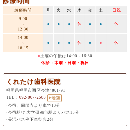
診療時間
診療時間
月
火
水
木
金
土
日祝
9:00
～
●
●
●
休
●
●
休
12:30
14:00
～
●
●
●
休
●
●
休
18:15
●
土曜の午後は14:00～16:30
休診：木曜・日曜・祝日
くれたけ歯科医院
福岡県福岡市西区今津4801-91
TEL：
092-807-2588
-今宿、周船寺より車で10分
-今宿駅/九大学研都市駅よりバス15分
-長浜バス停下車徒歩2分