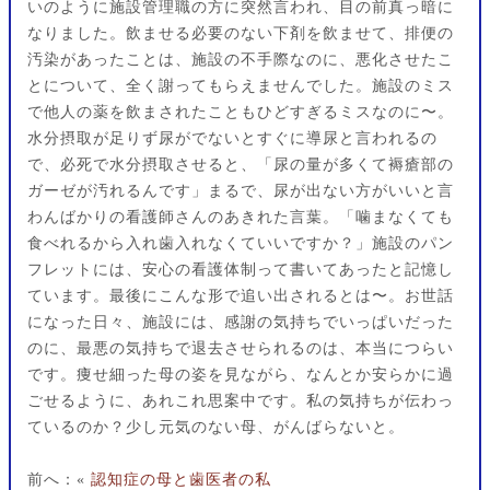
いのように施設管理職の方に突然言われ、目の前真っ暗に
なりました。飲ませる必要のない下剤を飲ませて、排便の
汚染があったことは、施設の不手際なのに、悪化させたこ
とについて、全く謝ってもらえませんでした。施設のミス
で他人の薬を飲まされたこともひどすぎるミスなのに〜。
水分摂取が足りず尿がでないとすぐに導尿と言われるの
で、必死で水分摂取させると、「尿の量が多くて褥瘡部の
ガーゼが汚れるんです」まるで、尿が出ない方がいいと言
わんばかりの看護師さんのあきれた言葉。「噛まなくても
食べれるから入れ歯入れなくていいですか？」施設のパン
フレットには、安心の看護体制って書いてあったと記憶し
ています。最後にこんな形で追い出されるとは〜。お世話
になった日々、施設には、感謝の気持ちでいっぱいだった
のに、最悪の気持ちで退去させられるのは、本当につらい
です。痩せ細った母の姿を見ながら、なんとか安らかに過
ごせるように、あれこれ思案中です。私の気持ちが伝わっ
ているのか？少し元気のない母、がんばらないと。
前へ：«
認知症の母と歯医者の私