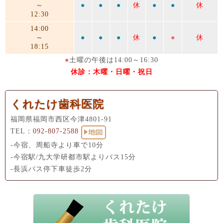
～
●
●
●
休
●
●
休
12:30
14:00
～
●
●
●
休
●
●
休
18:15
●
土曜の午後は14:00～16:30
休診：木曜・日曜・祝日
くれたけ歯科医院
福岡県福岡市西区今津4801-91
TEL：
092-807-2588
-今宿、周船寺より車で10分
-今宿駅/九大学研都市駅よりバス15分
-長浜バス停下車徒歩2分