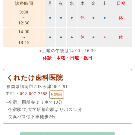
診療時間
月
火
水
木
金
土
日祝
9:00
～
●
●
●
休
●
●
休
12:30
14:00
～
●
●
●
休
●
●
休
18:15
●
土曜の午後は14:00～16:30
休診：木曜・日曜・祝日
くれたけ歯科医院
福岡県福岡市西区今津4801-91
TEL：
092-807-2588
-今宿、周船寺より車で10分
-今宿駅/九大学研都市駅よりバス15分
-長浜バス停下車徒歩2分