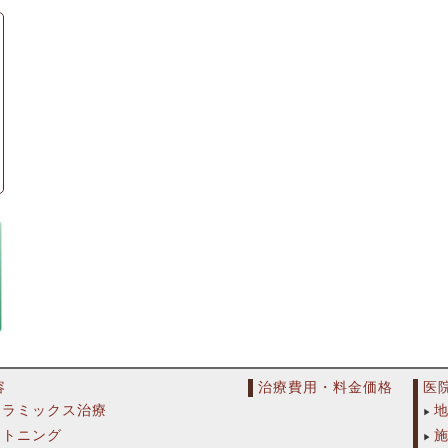
容
治療費用・料金価格
医
セラミックス治療
イトニング