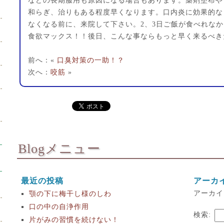
などの長期服用も原因になる場合もあります。薬剤塗布や
和らぎ、治りもある程度早くなります。口内炎に効果的な
なくなる前に、来院して下さい。2、3日ご飯が食べれな
食欲マックス！！後日、こんな事ならもっと早く来るべき
前へ：«
口臭対策の一助！？
次へ：
咬筋
»
Blogメニュー
最近の投稿
アーカ
アーカイ
顎の下に梅干し様のしわ
口の中の自浄作用
検索:
片がみの習慣を続けない！