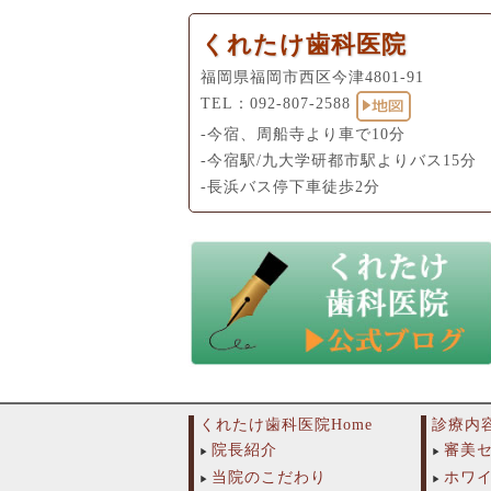
くれたけ歯科医院
福岡県福岡市西区今津4801-91
TEL：
092-807-2588
-今宿、周船寺より車で10分
-今宿駅/九大学研都市駅よりバス15分
-長浜バス停下車徒歩2分
くれたけ歯科医院Home
診療内
院長紹介
審美
当院のこだわり
ホワ