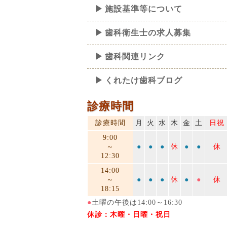
施設基準等について
歯科衛生士の求人募集
歯科関連リンク
くれたけ歯科ブログ
診療時間
診療時間
月
火
水
木
金
土
日祝
9:00
～
●
●
●
休
●
●
休
12:30
14:00
～
●
●
●
休
●
●
休
18:15
●
土曜の午後は14:00～16:30
休診：木曜・日曜・祝日