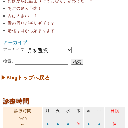
お餅が喉に詰まりそうになり、あわてた！？
あごの歪み予防！
舌は大きい！？
舌の周りがギザギザ！？
老化は口から始まります！
アーカイブ
アーカイブ
検索:
▶Blogトップへ戻る
診療時間
診療時間
月
火
水
木
金
土
日祝
9:00
～
●
●
●
休
●
●
休