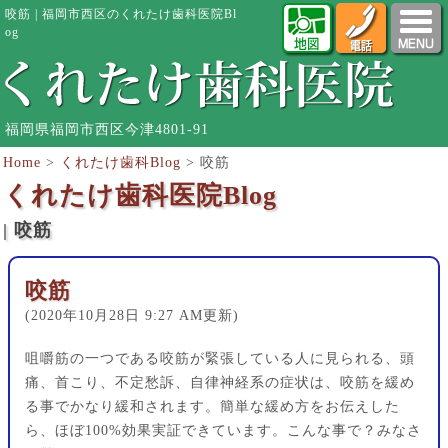
咬筋 | 福岡市西区のくれたけ歯科医院Bl
og
福岡県福岡市西区今津4801-91
Home
>
くれたけ歯科Blog
>
咬筋
くれたけ歯科医院Blog
| 咬筋
咬筋
(2020年10月28日 9:27 AM更新)
咀嚼筋の一つである咬筋が緊張している人に見られる、頭
痛、首こり、不定愁訴、自律神経系の症状は、咬筋を緩め
る事でかなり緩和されます。簡単な緩め方をお伝えした
ら、ほぼ100%効果実証できています。こんな事で？みなさ