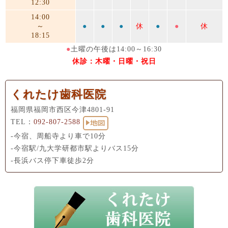
12:30
14:00
～
●
●
●
休
●
●
休
18:15
●
土曜の午後は14:00～16:30
休診：木曜・日曜・祝日
くれたけ歯科医院
福岡県福岡市西区今津4801-91
TEL：
092-807-2588
-今宿、周船寺より車で10分
-今宿駅/九大学研都市駅よりバス15分
-長浜バス停下車徒歩2分